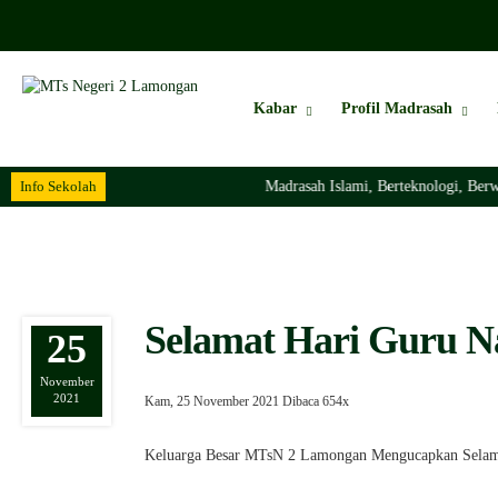
Kabar
Profil Madrasah
Info Sekolah
Madrasah Islami, Berteknologi, Berw
Selamat Hari Guru N
25
November
2021
Kam, 25 November 2021
Dibaca 654x
Keluarga Besar MTsN 2 Lamongan Mengucapkan Selam