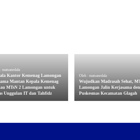
: matsanedala
ala Kantor Kemenag Lamongan
Oleh : matsanedala
sama Mantan Kepala Kemenag
Wujudkan Madrasah Sehat, M
jau MTsN 2 Lamongan untuk
Lamongan Jalin Kerjasama de
as Unggulan IT dan Tahfidz
Puskesmas Kecamatan Glagah