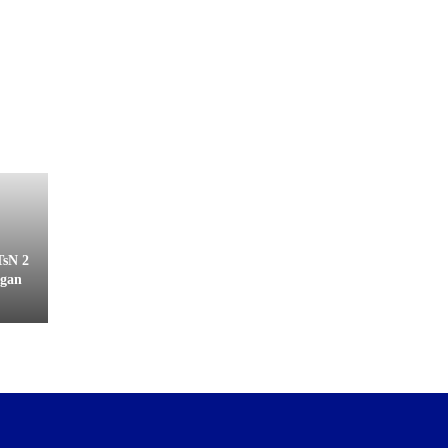
TsN 2
ngan