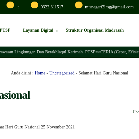
:
:
0322 311517
mtsnegeri2lmg@gmail.com
PTSP
Layanan Digital
Struktur Organisasi Madrasah
awasan Lingkungan Dan Berakhlaqul Karimah. PTSP=>CERIA (Cepat, Efisien, 
Anda disini :
Home
-
Uncategorized
-
Selamat Hari Guru Nasional
asional
Unc
at Hari Guru Nasional 25 November 2021