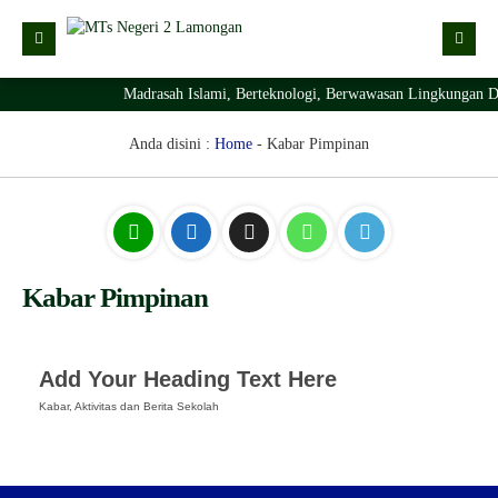
Madrasah Islami, Berteknologi, Berwawasan Lingkungan D
Kabar
Profil Madrasah
Kabar Madrasah
Anda disini :
Home
-
Kabar Pimpinan
PTSP
Kabar Pimpinan
Visi Misi
Layanan Digital
Sejarah Berdirinya Madrasah
Struktur Organisasi Madrasah
Ekstrakurikuler Madrasah
KURIKULUM
Kabar Pimpinan
Prestasi Madrasah
RDM
Add Your Heading Text Here
Kabar, Aktivitas dan Berita Sekolah