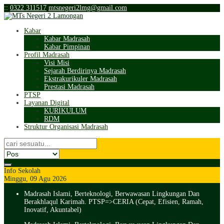
:
:
0322 311517
mtsnegeri2lmg@gmail.com
Kabar
Kabar Madrasah
Kabar Pimpinan
Profil Madrasah
Visi Misi
Sejarah Berdirinya Madrasah
Ekstrakurikuler Madrasah
Prestasi Madrasah
PTSP
Layanan Digital
KURIKULUM
RDM
Struktur Organisasi Madrasah
Info Sekolah
Minggu, 09 Agu 2026
Madrasah Islami, Berteknologi, Berwawasan Lingkungan Dan
Berakhlaqul Karimah. PTSP=>CERIA (Cepat, Efisien, Ramah,
Inovatif, Akuntabel)