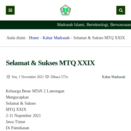
Madrasah Islami, Berteknologi, Berwawasan
Kabar
Profil Madrasah
Kabar Madrasah
Anda disini :
Home
-
Kabar Madrasah
-
Selamat & Sukses MTQ XXIX
PTSP
Kabar Pimpinan
Visi Misi
Layanan Digital
Sejarah Berdirinya Madrasah
Selamat & Sukses MTQ XXIX
Struktur Organisasi Madrasah
Ekstrakurikuler Madrasah
KURIKULUM
Sen, 1 November 2021
Dibaca 575x
Kabar Madrasah
Prestasi Madrasah
RDM
Keluarga Besar MTsN 2 Lamongan
Mengucapkan
Selamat & Sukses
MTQ XXIX
2-11 Nopember 2021
Jawa Timur
Di Pamekasan