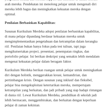
arah mereka. Pendekatan ini menolong pelajar untuk mengenali diri
mereka lebih bagus dan meningkatkan kekuatan mereka dengan
optimal.
Penilaian Berbasiskan Kapabilitas:
Susunan Kurikulum Merdeka adopsi penilaian berbasiskan kapabilitas,
di mana pelajar dipandang berdasar kekuatan mereka untuk
mengimplementasikan pengetahuan dan ketrampilan dalam kerangka
riil. Penilaian bukan hanya fokus pada test tulisan, tapi juga
mengikutsertakan project, presentasi, penempatan ringkas, dan
portofolio pelajar. Ini berikan deskripsi yang semakin lebih mendalam
mengenai kekuatan pelajar dalam beragam faktor.
Kurikulum Merdeka berikan ruangan untuk pelajar untuk meningkatkan
diri dengan holistik, menggerakkan kreasi, kemandirian, dan
pertimbangan krisis. Dengan susunan yang inklusif dan fleksibel,
pelajar bisa mengeksploitasi ketertarikan mereka, mempertajam
ketrampilan yang berkaitan, dan jadi pribadi yang siap hadapi rintangan
di dunia riil. Lewat Kurikulum Merdeka, pendidikan di sekolah jadi
lebih bermacam, menggembirakan, dan berkaitan dengan keperluan
pelajar di zaman kekinian.