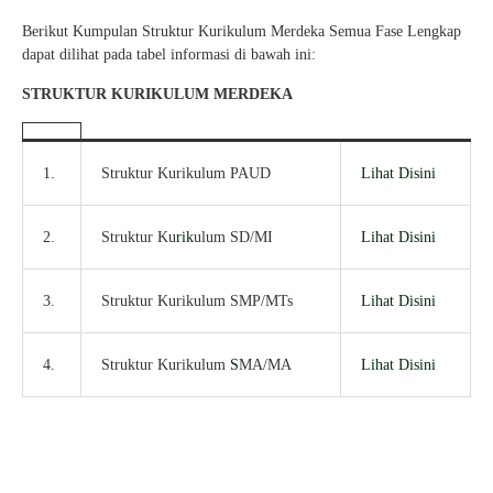
Berikut Kumpulan Struktur Kurikulum Merdeka Semua Fase Lengkap
dapat dilihat pada tabel informasi di bawah ini:
STRUKTUR KURIKULUM MERDEKA
1.
Struktur Kurikulum PAUD
Lihat
Disini
2.
Struktur Ku
rik
ulum SD/MI
Lihat
Disini
3.
Struktur Kurikulum SMP/MTs
Lihat Disini
4.
Struktur Kurikulum
S
MA/MA
Lihat Disini