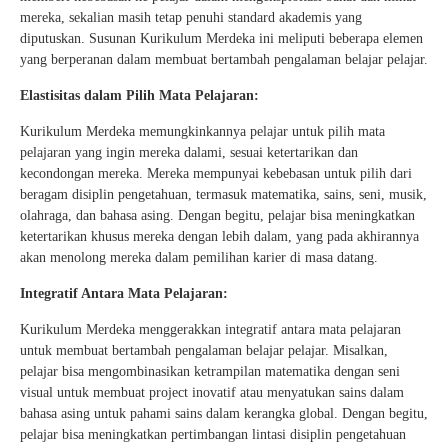
mereka, sekalian masih tetap penuhi standard akademis yang
diputuskan. Susunan Kurikulum Merdeka ini meliputi beberapa elemen
yang berperanan dalam membuat bertambah pengalaman belajar pelajar.
Elastisitas dalam Pilih Mata Pelajaran:
Kurikulum Merdeka memungkinkannya pelajar untuk pilih mata
pelajaran yang ingin mereka dalami, sesuai ketertarikan dan
kecondongan mereka. Mereka mempunyai kebebasan untuk pilih dari
beragam disiplin pengetahuan, termasuk matematika, sains, seni, musik,
olahraga, dan bahasa asing. Dengan begitu, pelajar bisa meningkatkan
ketertarikan khusus mereka dengan lebih dalam, yang pada akhirannya
akan menolong mereka dalam pemilihan karier di masa datang.
Integratif Antara Mata Pelajaran:
Kurikulum Merdeka menggerakkan integratif antara mata pelajaran
untuk membuat bertambah pengalaman belajar pelajar. Misalkan,
pelajar bisa mengombinasikan ketrampilan matematika dengan seni
visual untuk membuat project inovatif atau menyatukan sains dalam
bahasa asing untuk pahami sains dalam kerangka global. Dengan begitu,
pelajar bisa meningkatkan pertimbangan lintasi disiplin pengetahuan