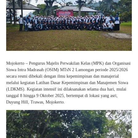
Mojokerto – Pengurus Majelis Perwakilan Kelas (MPK) dan Organisasi
Siswa Intra Madrasah (OSIM) MTsN 2 Lamongan periode 2025/2026
secara resmi dibekali dengan ilmu kepemimpinan dan manajerial
melalui kegiatan Latihan Dasar Kepemimpinan dan Manajemen Siswa
(LDKMS). Kegiatan intensif ini dilaksanakan selama dua hari, mulai
tanggal 8 hingga 9 Oktober 2025, bertempat di lokasi yang asri,
Duyung Hill, Trawas, Mojokerto.