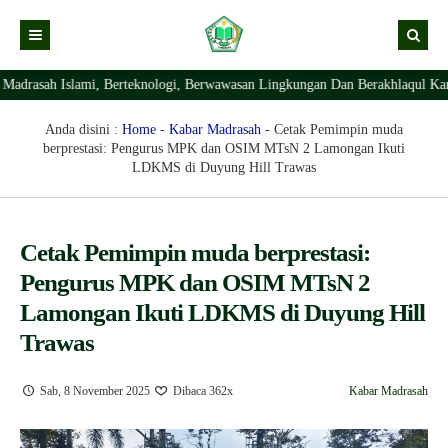
ah Islami, Berteknologi, Berwawasan Lingkungan Dan Berakhlaqul Karimah. 
Kabar
Profil Madrasah
Kabar Madrasah
Anda disini :
Home
-
Kabar Madrasah
-
Cetak Pemimpin muda
berprestasi: Pengurus MPK dan OSIM MTsN 2 Lamongan Ikuti
PTSP
Kabar Pimpinan
Visi Misi
LDKMS di Duyung Hill Trawas
Layanan Digital
Sejarah Berdirinya Madrasah
Struktur Organisasi Madrasah
Ekstrakurikuler Madrasah
KURIKULUM
Cetak Pemimpin muda berprestasi:
Pengurus MPK dan OSIM MTsN 2
Prestasi Madrasah
RDM
Lamongan Ikuti LDKMS di Duyung Hill
Trawas
Sab, 8 November 2025
Dibaca 362x
Kabar Madrasah