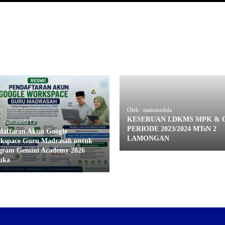
Oleh : matsanedala
KESERUAN LDKMS MPK & O
 : matsaneda La
PERIODE 2023/2024 MTsN 2
daftaran Akun Google
LAMONGAN
kspace Guru Madrasah untuk
gram Gemini Academy 2026
uka