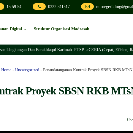
15
:
59
:
55
0322 311517
mtsnegeri2lmg@gmai
anan Digital
Struktur Organisasi Madrasah
an Lingkungan Dan Berakhlaqul Karimah. PTSP=>CERIA (Cepat, Efisien, Rama
Home
-
Uncategorized
-
Penandatanganan Kontrak Proyek SBSN RKB MTsN
ntrak Proyek SBSN RKB MTs
Unc