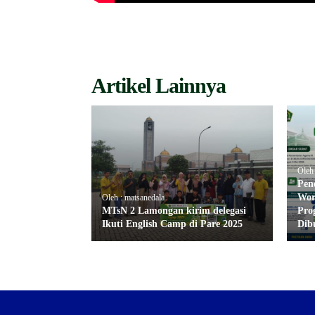
Artikel Lainnya
Oleh
Pen
Wor
Oleh : matsanedala
MTsN 2 Lamongan kirim delegasi
Pro
Ikuti English Camp di Pare 2025
Dib