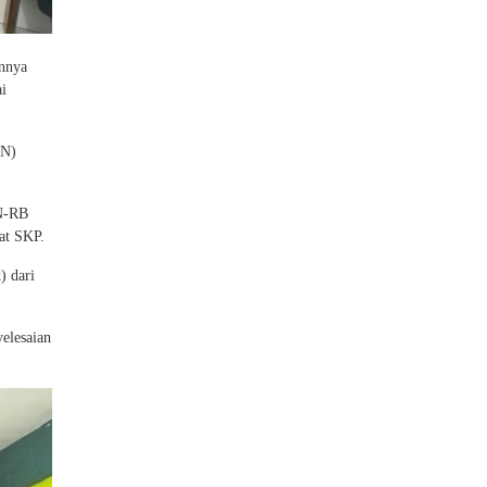
nnya
i
SN)
AN-RB
mat SKP.
) dari
elesaian