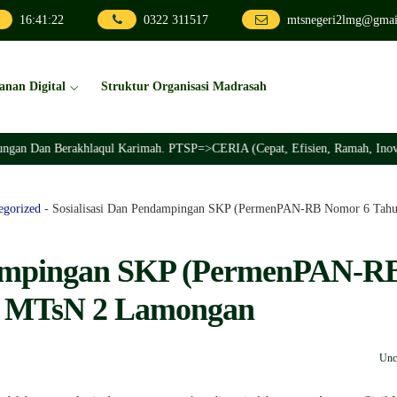
16
:
41
:
23
0322 311517
mtsnegeri2lmg@gmai
anan Digital
Struktur Organisasi Madrasah
rakhlaqul Karimah. PTSP=>CERIA (Cepat, Efisien, Ramah, Inovatif, Akuntab
egorized
-
Sosialisasi Dan Pendampingan SKP (PermenPAN-RB Nomor 6 Tah
ndampingan SKP (PermenPAN-R
) MTsN 2 Lamongan
Unc