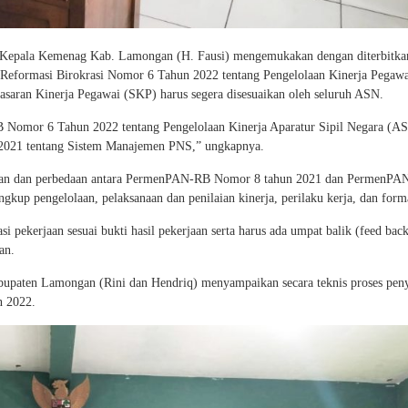
, Kepala Kemenag Kab. Lamongan (H. Fausi) mengemukakan dengan diterbitka
 Reformasi Birokrasi Nomor 6 Tahun 2022 tentang Pengelolaan Kinerja Pegawa
asaran Kinerja Pegawai (SKP) harus segera disesuaikan oleh seluruh ASN.
omor 6 Tahun 2022 tentang Pengelolaan Kinerja Aparatur Sipil Negara (A
021 tentang Sistem Manajemen PNS,” ungkapnya.
ubahan dan perbedaan antara PermenPAN-RB Nomor 8 tahun 2021 dan PermenP
ngkup pengelolaan, pelaksanaan dan penilaian kinerja, perilaku kerja, dan for
i pekerjaan sesuai bukti hasil pekerjaan serta harus ada umpat balik (feed back
an.
upaten Lamongan (Rini dan Hendriq) menyampaikan secara teknis proses peny
n 2022.