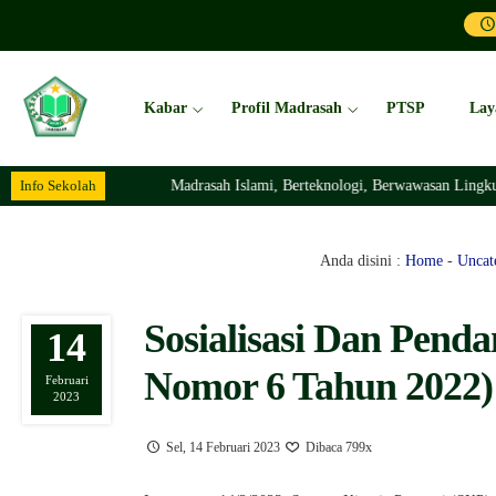
Kabar
Profil Madrasah
PTSP
Lay
Info Sekolah
Madrasah Islami, Berteknologi, Berwawasan Lingkungan Dan Be
Anda disini :
Home
-
Uncat
Sosialisasi Dan Pe
14
Nomor 6 Tahun 2022
Februari
2023
Sel, 14 Februari 2023
Dibaca 799x