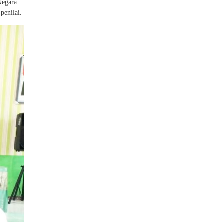
Negara
penilai.