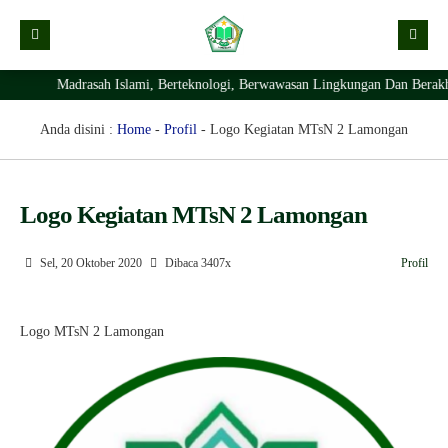
Madrasah Islami, Berteknologi, Berwawasan Lingkungan Dan Berakhlaq
Kabar
Profil Madrasah
Kabar Madrasah
Anda disini :
Home
-
Profil
-
Logo Kegiatan MTsN 2 Lamongan
PTSP
Kabar Pimpinan
Visi Misi
Layanan Digital
Sejarah Berdirinya Madrasah
Logo Kegiatan MTsN 2 Lamongan
Struktur Organisasi Madrasah
Ekstrakurikuler Madrasah
KURIKULUM
Sel, 20 Oktober 2020
Dibaca 3407x
Profil
Prestasi Madrasah
RDM
Logo MTsN 2 Lamongan