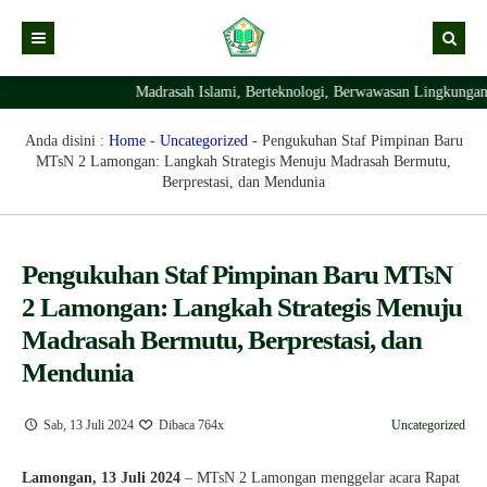
Madrasah Islami, Berteknologi, Berwawasan Lingkungan Dan Bera
Kabar
Profil Madrasah
Kabar Madrasah
Anda disini :
Home
-
Uncategorized
-
Pengukuhan Staf Pimpinan Baru
MTsN 2 Lamongan: Langkah Strategis Menuju Madrasah Bermutu,
PTSP
Kabar Pimpinan
Visi Misi
Berprestasi, dan Mendunia
Layanan Digital
Sejarah Berdirinya Madrasah
Struktur Organisasi Madrasah
Ekstrakurikuler Madrasah
KURIKULUM
Pengukuhan Staf Pimpinan Baru MTsN
2 Lamongan: Langkah Strategis Menuju
Prestasi Madrasah
RDM
Madrasah Bermutu, Berprestasi, dan
Mendunia
Sab, 13 Juli 2024
Dibaca 764x
Uncategorized
Lamongan, 13 Juli 2024
– MTsN 2 Lamongan menggelar acara Rapat