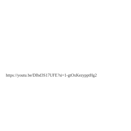
https://youtu.be/DIbd3S17UFE?si=1-gtOxKezypptHg2