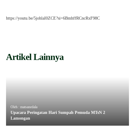
https://youtu.be/5johlaI0ZCE?si=6BmhffRCncRxF98C
Artikel Lainnya
Oleh : matsanedala
Upacara Peringatan Hari Sumpah Pemuda MTsN 2
Lamongan