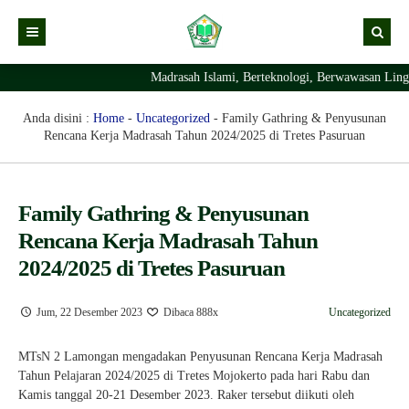
Madrasah Islami, Berteknologi, Berwawasan Lingku
Kabar
Profil Madrasah
Kabar Madrasah
Anda disini :
Home
-
Uncategorized
-
Family Gathring & Penyusunan
Rencana Kerja Madrasah Tahun 2024/2025 di Tretes Pasuruan
PTSP
Kabar Pimpinan
Visi Misi
Layanan Digital
Sejarah Berdirinya Madrasah
Family Gathring & Penyusunan
Struktur Organisasi Madrasah
Ekstrakurikuler Madrasah
KURIKULUM
Rencana Kerja Madrasah Tahun
Prestasi Madrasah
RDM
2024/2025 di Tretes Pasuruan
Jum, 22 Desember 2023
Dibaca 888x
Uncategorized
MTsN 2 Lamongan mengadakan Penyusunan Rencana Kerja Madrasah
Tahun Pelajaran 2024/2025 di Tretes Mojokerto pada hari Rabu dan
Kamis tanggal 20-21 Desember 2023. Raker tersebut diikuti oleh