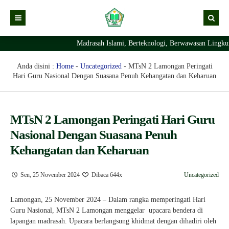
Madrasah Islami, Berteknologi, Berwawasan Lingkungan 
Kabar
Profil Madrasah
Kabar Madrasah
Anda disini :
Home
-
Uncategorized
-
MTsN 2 Lamongan Peringati
Hari Guru Nasional Dengan Suasana Penuh Kehangatan dan Keharuan
PTSP
Kabar Pimpinan
Visi Misi
Layanan Digital
Sejarah Berdirinya Madrasah
MTsN 2 Lamongan Peringati Hari Guru
Struktur Organisasi Madrasah
Ekstrakurikuler Madrasah
KURIKULUM
Nasional Dengan Suasana Penuh
Prestasi Madrasah
RDM
Kehangatan dan Keharuan
Sen, 25 November 2024
Dibaca 644x
Uncategorized
Lamongan, 25 November 2024 – Dalam rangka memperingati Hari
Guru Nasional, MTsN 2 Lamongan menggelar upacara bendera di
lapangan madrasah. Upacara berlangsung khidmat dengan dihadiri oleh