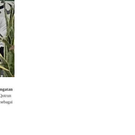
ingatan
 Qotrun
 sebagai