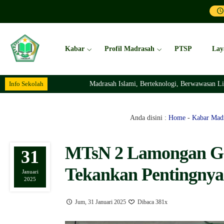
Kabar
Profil Madrasah
PTSP
Lay
Info Sekolah
Madrasah Islami, Berteknologi, Berwawasan Lingkungan Da
Anda disini :
Home
-
Kabar Mad
MTsN 2 Lamongan Gela
31
Tekankan Pentingnya
Januari
2025
Jum, 31 Januari 2025
Dibaca 381x