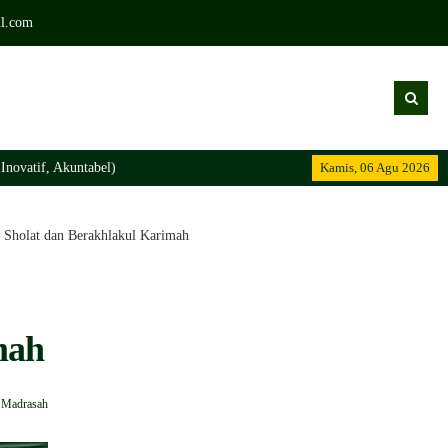
l.com
ntabel)
Kamis, 06 Agu 2026
M
 Sholat dan Berakhlakul Karimah
mah
 Madrasah