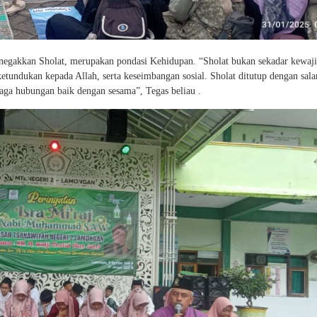
negakkan Sholat, merupakan pondasi Kehidupan. “Sholat bukan sekadar kewaji
 ketundukan kepada Allah, serta keseimbangan sosial. Sholat ditutup dengan sal
ga hubungan baik dengan sesama”, Tegas beliau .