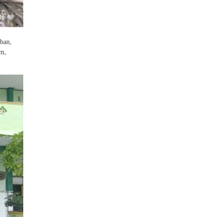
ban,
am,