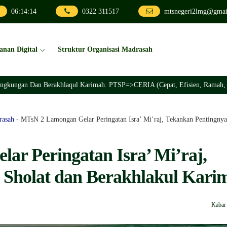
06
:
14
:
16
0322 311517
mtsnegeri2lmg@gmai
anan Digital
Struktur Organisasi Madrasah
n Berakhlaqul Karimah. PTSP=>CERIA (Cepat, Efisien, Ramah, Inovatif, Aku
rasah
-
MTsN 2 Lamongan Gelar Peringatan Isra’ Mi’raj, Tekankan Pentingnya
r Peringatan Isra’ Mi’raj,
 Sholat dan Berakhlakul Kari
Kabar