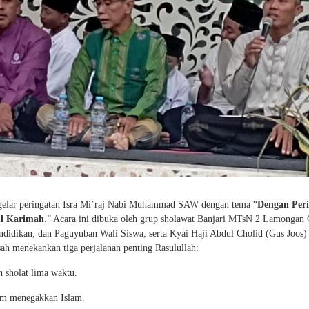
lar peringatan Isra Mi’raj Nabi Muhammad SAW dengan tema “
Dengan Per
ul Karimah
.” Acara ini dibuka oleh grup sholawat Banjari MTsN 2 Lamongan
endidikan, dan Paguyuban Wali Siswa, serta Kyai Haji Abdul Cholid (Gus Joos)
h menekankan tiga perjalanan penting Rasulullah:
h sholat lima waktu.
lam menegakkan Islam.