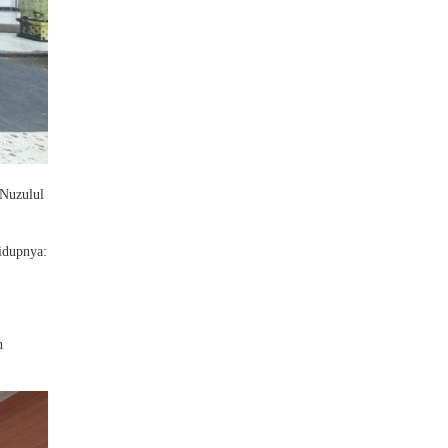
(Nuzulul
idupnya:
n