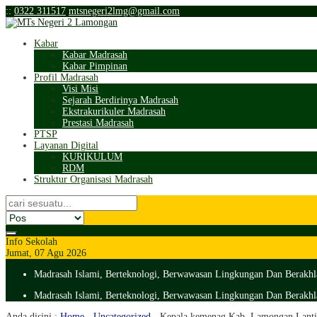
:
:
0322 311517
mtsnegeri2lmg@gmail.com
Kabar
Kabar Madrasah
Kabar Pimpinan
Profil Madrasah
Visi Misi
Sejarah Berdirinya Madrasah
Ekstrakurikuler Madrasah
Prestasi Madrasah
PTSP
Layanan Digital
KURIKULUM
RDM
Struktur Organisasi Madrasah
Info Sekolah
Jumat, 07 Agu 2026
Madrasah Islami, Berteknologi, Berwawasan Lingkungan Dan Berakhl
Madrasah Islami, Berteknologi, Berwawasan Lingkungan Dan Berakhl
Anda disini :
Home
-
Uncategorized
-
Kepala kemenag Kab. Lamongan Lantik