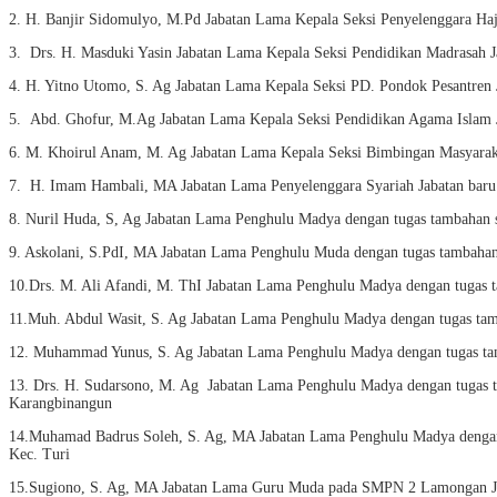
2. H. Banjir Sidomulyo, M.Pd Jabatan Lama Kepala Seksi Penyelenggara Ha
3. Drs. H. Masduki Yasin Jabatan Lama Kepala Seksi Pendidikan Madrasah J
4. H. Yitno Utomo, S. Ag Jabatan Lama Kepala Seksi PD. Pondok Pesantren 
5. Abd. Ghofur, M.Ag Jabatan Lama Kepala Seksi Pendidikan Agama Islam 
6. M. Khoirul Anam, M. Ag Jabatan Lama Kepala Seksi Bimbingan Masyaraka
7. H. Imam Hambali, MA Jabatan Lama Penyelenggara Syariah Jabatan baru
8. Nuril Huda, S, Ag Jabatan Lama Penghulu Madya dengan tugas tambaha
9. Askolani, S.PdI, MA Jabatan Lama Penghulu Muda dengan tugas tambah
10.Drs. M. Ali Afandi, M. ThI Jabatan Lama Penghulu Madya dengan tuga
11.Muh. Abdul Wasit, S. Ag Jabatan Lama Penghulu Madya dengan tugas t
12. Muhammad Yunus, S. Ag Jabatan Lama Penghulu Madya dengan tugas t
13. Drs. H. Sudarsono, M. Ag Jabatan Lama Penghulu Madya dengan tugas
Karangbinangun
14.Muhamad Badrus Soleh, S. Ag, MA Jabatan Lama Penghulu Madya denga
Kec. Turi
15.Sugiono, S. Ag, MA Jabatan Lama Guru Muda pada SMPN 2 Lamongan 