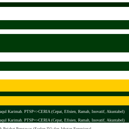
aqul Karimah. PTSP=>CERIA (Cepat, Efisien, Ramah, Inovatif, Akuntabel)
aqul Karimah. PTSP=>CERIA (Cepat, Efisien, Ramah, Inovatif, Akuntabel)
 Pejabat Pengawas (Eselon IV) dan Jabatan Fungsional