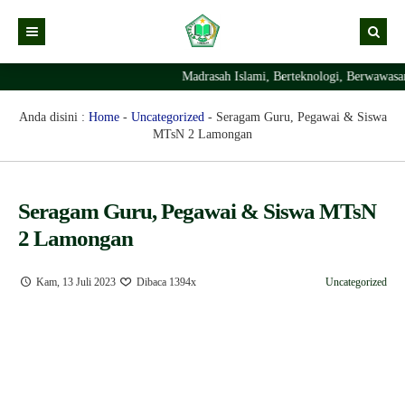
Madrasah Islami, Berteknologi, Berwawasa
Kabar
Profil Madrasah
Kabar Madrasah
Anda disini :
Home
-
Uncategorized
-
Seragam Guru, Pegawai & Siswa
MTsN 2 Lamongan
PTSP
Kabar Pimpinan
Visi Misi
Layanan Digital
Sejarah Berdirinya Madrasah
Seragam Guru, Pegawai & Siswa MTsN
Struktur Organisasi Madrasah
Ekstrakurikuler Madrasah
KURIKULUM
2 Lamongan
Prestasi Madrasah
RDM
Kam, 13 Juli 2023
Dibaca 1394x
Uncategorized