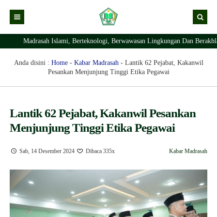
Madrasah Islami, Berteknologi, Berwawasan Lingkungan Dan Berakhlaq
Kabar
Profil Madrasah
Kabar Madrasah
Anda disini :
Home
-
Kabar Madrasah
-
Lantik 62 Pejabat, Kakanwil
Pesankan Menjunjung Tinggi Etika Pegawai
PTSP
Kabar Pimpinan
Visi Misi
Layanan Digital
Sejarah Berdirinya Madrasah
Lantik 62 Pejabat, Kakanwil Pesankan
Struktur Organisasi Madrasah
Ekstrakurikuler Madrasah
KURIKULUM
Menjunjung Tinggi Etika Pegawai
Prestasi Madrasah
RDM
Sab, 14 Desember 2024
Dibaca 335x
Kabar Madrasah