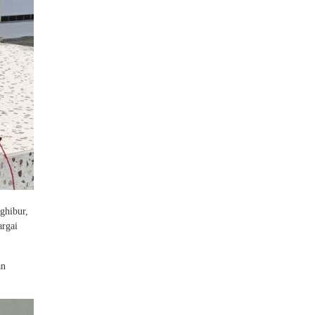
ghibur,
argai
an