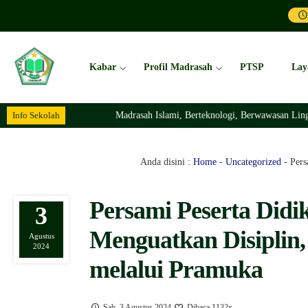
Kabar
Profil Madrasah
PTSP
Lay
Info Sekolah
Madrasah Islami, Berteknologi, Berwawasan Lingkungan Dan Be
Anda disini :
Home
-
Uncategorized
-
Pers
Persami Peserta Did
3
Menguatkan Disiplin
Agustus
2024
melalui Pramuka
Sab, 3 Agustus 2024
Dibaca 1132x