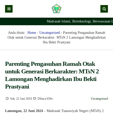
Madrasah Islami, Berteknologi, Berwawasan L
Kabar
Profil Madrasah
Anda disini :
Home
-
Uncategorized
-
Parenting Pengasuhan Ramah
Otak untuk Generasi Berkarakter: MTsN 2 Lamongan Menghadirkan
PTSP
Ibu Bekti Prastyani
Layanan Digital
Struktur Organisasi Madrasah
Parenting Pengasuhan Ramah Otak
untuk Generasi Berkarakter: MTsN 2
Lamongan Menghadirkan Ibu Bekti
Prastyani
Sab, 22 Juni 2024
Dibaca 650x
Uncategorized
Lamongan, 22 Juni 2024
– Madrasah Tsanawiyah Negeri (MTsN) 2