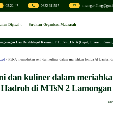
05
:
22
:
49
0322 311517
mtsnegeri2lmg@gmai
anan Digital
Struktur Organisasi Madrasah
 Berakhlaqul Karimah. PTSP=>CERIA (Cepat, Efisien, Ramah, Inovatif, Akun
ized
-
P5RA memadukan seni dan kuliner dalam meriahkan lomba Al Banjari 
 dan kuliner dalam meriahka
n Hadroh di MTsN 2 Lamongan
Unc