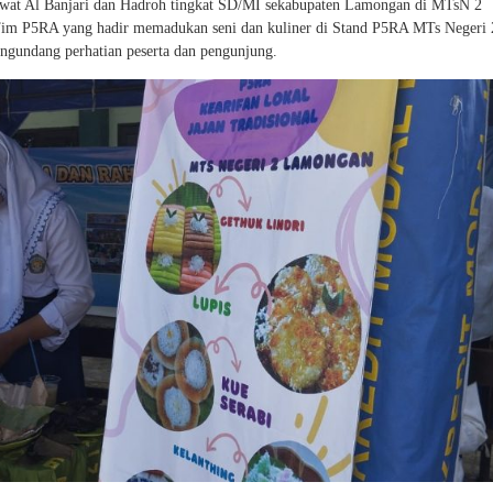
t Al Banjari dan Hadroh tingkat SD/MI sekabupaten Lamongan di MTsN 2
im P5RA yang hadir memadukan seni dan kuliner di Stand P5RA MTs Negeri 
ngundang perhatian peserta dan pengunjung.