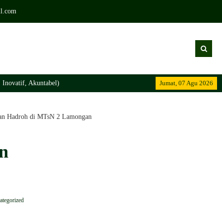
l.com
tabel)
Jumat, 07 Agu 2026
Ma
dan Hadroh di MTsN 2 Lamongan
n
ategorized