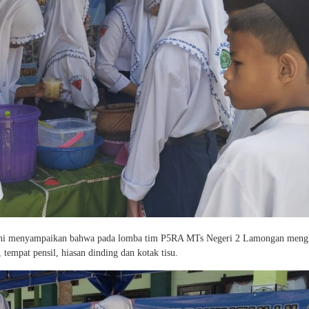
seni menyampaikan bahwa pada lomba tim P5RA MTs Negeri 2 Lamongan men
 tempat pensil, hiasan dinding dan kotak tisu.