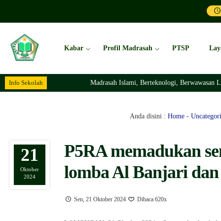
Kabar
Profil Madrasah
PTSP
Lay
Info Sekolah
Madrasah Islami, Berteknologi, Berwawasan Lingkungan Dan
Anda disini :
Home
-
Uncategor
P5RA memadukan seni
21
lomba Al Banjari da
Oktober
2024
Sen, 21 Oktober 2024
Dibaca 620x