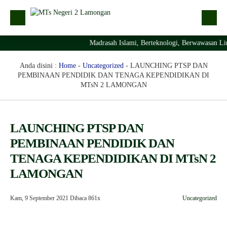
Madrasah Islami, Berteknologi, Berwawasan Li
Kabar
Profil Madrasah
Anda disini :
Home
-
Uncategorized
-
LAUNCHING PTSP DAN
PEMBINAAN PENDIDIK DAN TENAGA KEPENDIDIKAN DI
PTSP
MTsN 2 LAMONGAN
Layanan Digital
Struktur Organisasi Madrasah
LAUNCHING PTSP DAN
PEMBINAAN PENDIDIK DAN
TENAGA KEPENDIDIKAN DI MTsN 2
LAMONGAN
Kam, 9 September 2021
Dibaca 861x
Uncategorized