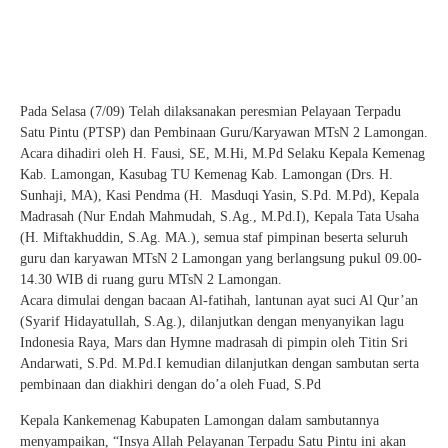
Pada Selasa (7/09) Telah dilaksanakan peresmian Pelayaan Terpadu
Satu Pintu (PTSP) dan Pembinaan Guru/Karyawan MTsN 2 Lamongan.
Acara dihadiri oleh H. Fausi, SE, M.Hi, M.Pd Selaku Kepala Kemenag
Kab. Lamongan, Kasubag TU Kemenag Kab. Lamongan (Drs. H.
Sunhaji, MA), Kasi Pendma (H. Masduqi Yasin, S.Pd. M.Pd), Kepala
Madrasah (Nur Endah Mahmudah, S.Ag., M.Pd.I), Kepala Tata Usaha
(H. Miftakhuddin, S.Ag. MA.), semua staf pimpinan beserta seluruh
guru dan karyawan MTsN 2 Lamongan yang berlangsung pukul 09.00-
14.30 WIB di ruang guru MTsN 2 Lamongan.
Acara dimulai dengan bacaan Al-fatihah, lantunan ayat suci Al Qur’an
(Syarif Hidayatullah, S.Ag.), dilanjutkan dengan menyanyikan lagu
Indonesia Raya, Mars dan Hymne madrasah di pimpin oleh Titin Sri
Andarwati, S.Pd. M.Pd.I kemudian dilanjutkan dengan sambutan serta
pembinaan dan diakhiri dengan do’a oleh Fuad, S.Pd
Kepala Kankemenag Kabupaten Lamongan dalam sambutannya
menyampaikan, “Insya Allah Pelayanan Terpadu Satu Pintu ini akan