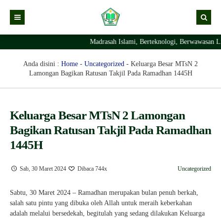
Madrasah Islami, Berteknologi, Berwawasan Lin
Kabar
Profil Madrasah
Kabar Madrasah
Anda disini :
Home
-
Uncategorized
-
Keluarga Besar MTsN 2
Lamongan Bagikan Ratusan Takjil Pada Ramadhan 1445H
PTSP
Kabar Pimpinan
Visi Misi
Layanan Digital
Sejarah Berdirinya Madrasah
Keluarga Besar MTsN 2 Lamongan
Struktur Organisasi Madrasah
Ekstrakurikuler Madrasah
KURIKULUM
Bagikan Ratusan Takjil Pada Ramadhan
Prestasi Madrasah
RDM
1445H
Sab, 30 Maret 2024
Dibaca 744x
Uncategorized
Sabtu, 30 Maret 2024 – Ramadhan merupakan bulan penuh berkah,
salah satu pintu yang dibuka oleh Allah untuk meraih keberkahan
adalah melalui bersedekah, begitulah yang sedang dilakukan Keluarga