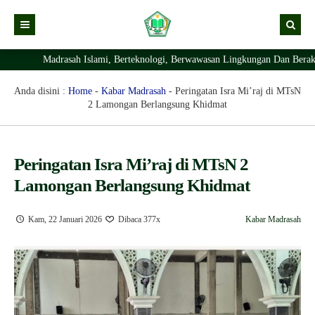
Madrasah Islami, Berteknologi, Berwawasan Lingkungan Dan Berakhlaq
Kabar
Profil Madrasah
Kabar Madrasah
Anda disini :
Home
-
Kabar Madrasah
-
Peringatan Isra Mi’raj di MTsN
2 Lamongan Berlangsung Khidmat
PTSP
Kabar Pimpinan
Visi Misi
Layanan Digital
Sejarah Berdirinya Madrasah
Peringatan Isra Mi’raj di MTsN 2
Struktur Organisasi Madrasah
Ekstrakurikuler Madrasah
KURIKULUM
Lamongan Berlangsung Khidmat
Prestasi Madrasah
RDM
Kam, 22 Januari 2026
Dibaca 377x
Kabar Madrasah