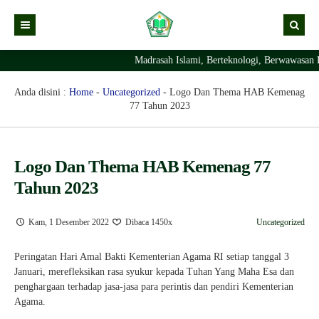
Madrasah Islami, Berteknologi, Berwawasan 
Kabar
Profil Madrasah
Kabar Madrasah
Anda disini :
Home
-
Uncategorized
-
Logo Dan Thema HAB Kemenag
77 Tahun 2023
PTSP
Kabar Pimpinan
Visi Misi
Layanan Digital
Sejarah Berdirinya Madrasah
Logo Dan Thema HAB Kemenag 77
Struktur Organisasi Madrasah
Ekstrakurikuler Madrasah
KURIKULUM
Tahun 2023
Prestasi Madrasah
RDM
Kam, 1 Desember 2022
Dibaca 1450x
Uncategorized
Peringatan Hari Amal Bakti Kementerian Agama RI setiap tanggal 3
Januari, merefleksikan rasa syukur kepada Tuhan Yang Maha Esa dan
penghargaan terhadap jasa-jasa para perintis dan pendiri Kementerian
Agama.