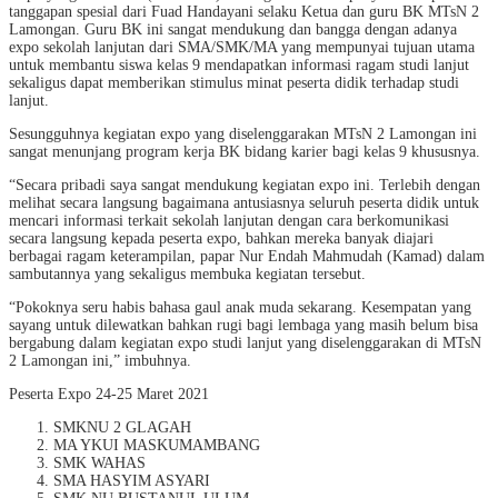
tanggapan spesial dari Fuad Handayani selaku Ketua dan guru BK MTsN 2
Lamongan. Guru BK ini sangat mendukung dan bangga dengan adanya
expo sekolah lanjutan dari SMA/SMK/MA yang mempunyai tujuan utama
untuk membantu siswa kelas 9 mendapatkan informasi ragam studi lanjut
sekaligus dapat memberikan stimulus minat peserta didik terhadap studi
lanjut.
Sesungguhnya kegiatan expo yang diselenggarakan MTsN 2 Lamongan ini
sangat menunjang program kerja BK bidang karier bagi kelas 9 khususnya.
“Secara pribadi saya sangat mendukung kegiatan expo ini. Terlebih dengan
melihat secara langsung bagaimana antusiasnya seluruh peserta didik untuk
mencari informasi terkait sekolah lanjutan dengan cara berkomunikasi
secara langsung kepada peserta expo, bahkan mereka banyak diajari
berbagai ragam keterampilan, papar Nur Endah Mahmudah (Kamad) dalam
sambutannya yang sekaligus membuka kegiatan tersebut.
“Pokoknya seru habis bahasa gaul anak muda sekarang. Kesempatan yang
sayang untuk dilewatkan bahkan rugi bagi lembaga yang masih belum bisa
bergabung dalam kegiatan expo studi lanjut yang diselenggarakan di MTsN
2 Lamongan ini,” imbuhnya.
Peserta Expo 24-25 Maret 2021
SMKNU 2 GLAGAH
MA YKUI MASKUMAMBANG
SMK WAHAS
SMA HASYIM ASYARI