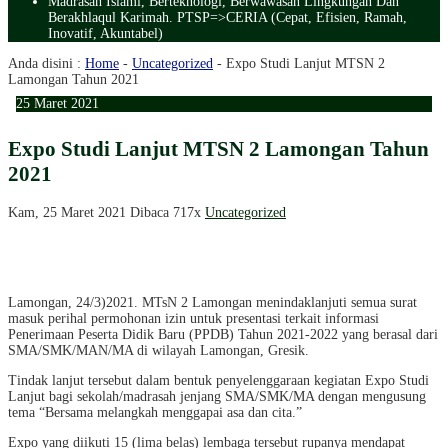
Madrasah Islami, Berteknologi, Berwawasan Lingkungan Dan
Berakhlaqul Karimah. PTSP=>CERIA (Cepat, Efisien, Ramah,
Inovatif, Akuntabel)
Anda disini :
Home
-
Uncategorized
-
Expo Studi Lanjut MTSN 2
Lamongan Tahun 2021
25
Maret
2021
Expo Studi Lanjut MTSN 2 Lamongan Tahun
2021
Kam, 25 Maret 2021
Dibaca 717x
Uncategorized
Lamongan, 24/3)2021. MTsN 2 Lamongan menindaklanjuti semua surat
masuk perihal permohonan izin untuk presentasi terkait informasi
Penerimaan Peserta Didik Baru (PPDB) Tahun 2021-2022 yang berasal dari
SMA/SMK/MAN/MA di wilayah Lamongan, Gresik.
Tindak lanjut tersebut dalam bentuk penyelenggaraan kegiatan Expo Studi
Lanjut bagi sekolah/madrasah jenjang SMA/SMK/MA dengan mengusung
tema “Bersama melangkah menggapai asa dan cita.”
Expo yang diikuti 15 (lima belas) lembaga tersebut rupanya mendapat