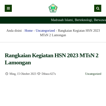
Madrasah Islami, Berteknologi, Berwawa
Kabar
Profil Madrasah
Kabar Madrasah
Anda disini :
Home
-
Uncategorized
-
Rangkaian Kegiatan HSN 2023
MTsN 2 Lamongan
PTSP
Kabar Pimpinan
Visi Misi
Layanan Digital
Sejarah Berdirinya Madrasah
Rangkaian Kegiatan HSN 2023 MTsN 2
Struktur Organisasi Madrasah
Ekstrakurikuler Madrasah
KURIKULUM
Lamongan
Prestasi Madrasah
RDM
Ming, 15 Oktober 2023
Dibaca 627x
Uncategorized