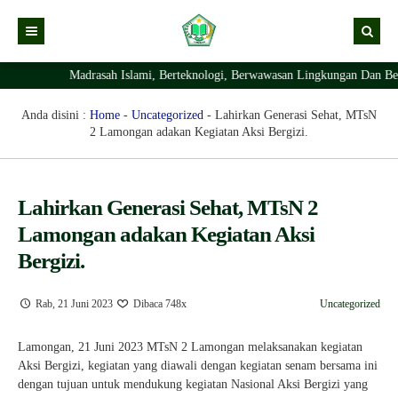
Madrasah Islami, Berteknologi, Berwawasan Lingkungan Dan Bera
Kabar
Profil Madrasah
Kabar Madrasah
Anda disini :
Home
-
Uncategorized
-
Lahirkan Generasi Sehat, MTsN
2 Lamongan adakan Kegiatan Aksi Bergizi.
PTSP
Kabar Pimpinan
Visi Misi
Layanan Digital
Sejarah Berdirinya Madrasah
Lahirkan Generasi Sehat, MTsN 2
Struktur Organisasi Madrasah
Ekstrakurikuler Madrasah
KURIKULUM
Lamongan adakan Kegiatan Aksi
Prestasi Madrasah
RDM
Bergizi.
Rab, 21 Juni 2023
Dibaca 748x
Uncategorized
Lamongan, 21 Juni 2023 MTsN 2 Lamongan melaksanakan kegiatan
Aksi Bergizi, kegiatan yang diawali dengan kegiatan senam bersama ini
dengan tujuan untuk mendukung kegiatan Nasional Aksi Bergizi yang