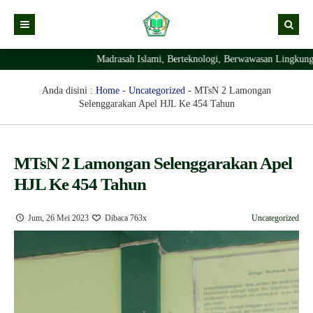
Madrasah Islami, Berteknologi, Berwawasan Lingkungan Da
Kabar
Profil Madrasah
Kabar Madrasah
Anda disini :
Home
-
Uncategorized
-
MTsN 2 Lamongan
Selenggarakan Apel HJL Ke 454 Tahun
PTSP
Kabar Pimpinan
Visi Misi
Layanan Digital
Sejarah Berdirinya Madrasah
MTsN 2 Lamongan Selenggarakan Apel
Struktur Organisasi Madrasah
Ekstrakurikuler Madrasah
KURIKULUM
HJL Ke 454 Tahun
Prestasi Madrasah
RDM
Jum, 26 Mei 2023
Dibaca 763x
Uncategorized