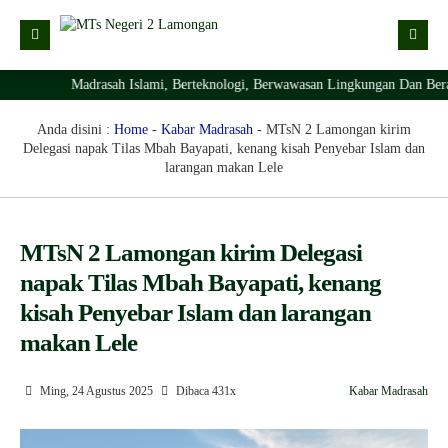
Madrasah Islami, Berteknologi, Berwawasan Lingkungan Dan Berak
Kabar
Profil Madrasah
Kabar Madrasah
Anda disini :
Home
-
Kabar Madrasah
-
MTsN 2 Lamongan kirim
Delegasi napak Tilas Mbah Bayapati, kenang kisah Penyebar Islam dan
PTSP
Kabar Pimpinan
Visi Misi
larangan makan Lele
Layanan Digital
Sejarah Berdirinya Madrasah
Struktur Organisasi Madrasah
Ekstrakurikuler Madrasah
KURIKULUM
MTsN 2 Lamongan kirim Delegasi
napak Tilas Mbah Bayapati, kenang
Prestasi Madrasah
RDM
kisah Penyebar Islam dan larangan
makan Lele
Ming, 24 Agustus 2025
Dibaca 431x
Kabar Madrasah