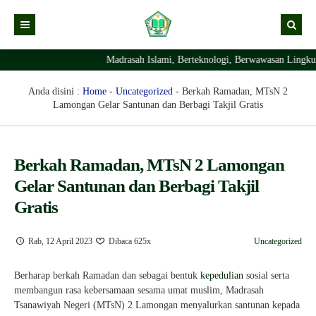
Madrasah Islami, Berteknologi, Berwawasan Lingkung
Kabar
Profil Madrasah
Kabar Madrasah
Anda disini :
Home
-
Uncategorized
-
Berkah Ramadan, MTsN 2
Lamongan Gelar Santunan dan Berbagi Takjil Gratis
PTSP
Kabar Pimpinan
Visi Misi
Layanan Digital
Sejarah Berdirinya Madrasah
Berkah Ramadan, MTsN 2 Lamongan
Struktur Organisasi Madrasah
Ekstrakurikuler Madrasah
KURIKULUM
Gelar Santunan dan Berbagi Takjil
Prestasi Madrasah
RDM
Gratis
Rab, 12 April 2023
Dibaca 625x
Uncategorized
Berharap berkah Ramadan dan sebagai bentuk
kepedulian
sosial serta
membangun rasa kebersamaan sesama umat muslim, Madrasah
Tsanawiyah Negeri (MTsN) 2 Lamongan menyalurkan santunan kepada