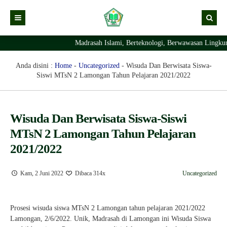
Madrasah Islami, Berteknologi, Berwawasan Lingkun
Kabar
Profil Madrasah
Kabar Madrasah
Anda disini :
Home
-
Uncategorized
-
Wisuda Dan Berwisata Siswa-
Siswi MTsN 2 Lamongan Tahun Pelajaran 2021/2022
PTSP
Kabar Pimpinan
Visi Misi
Layanan Digital
Sejarah Berdirinya Madrasah
Wisuda Dan Berwisata Siswa-Siswi
Struktur Organisasi Madrasah
Ekstrakurikuler Madrasah
KURIKULUM
MTsN 2 Lamongan Tahun Pelajaran
Prestasi Madrasah
RDM
2021/2022
Kam, 2 Juni 2022
Dibaca 314x
Uncategorized
Prosesi wisuda siswa MTsN 2 Lamongan tahun pelajaran 2021/2022
Lamongan, 2/6/2022. Unik, Madrasah di Lamongan ini Wisuda Siswa