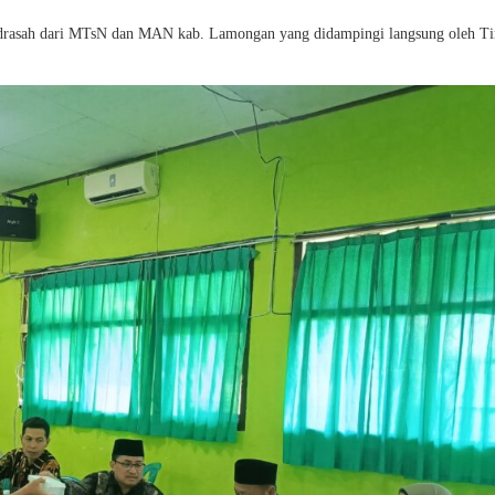
Madrasah dari MTsN dan MAN kab. Lamongan yang didampingi langsung oleh T