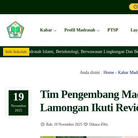
Kabar
Profil Madrasah
PTSP
Lay
Info Sekolah
Madrasah Islami, Berteknologi, Berwawasan Lingkungan Dan Berakhlaqul
Anda disini :
Home
-
Kabar Mad
Tim Pengembang Ma
19
Lamongan Ikuti Revi
November
2025
Rab, 19 November 2025
Dibaca 456x