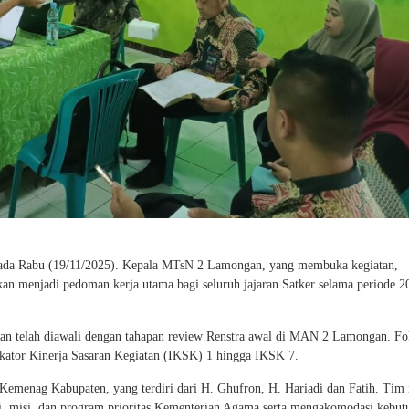
pada Rabu (19/11/2025). Kepala MTsN 2 Lamongan, yang membuka kegiatan,
an menjadi pedoman kerja utama bagi seluruh jajaran Satker selama periode 2
tan telah diawali dengan tahapan review Renstra awal di MAN 2 Lamongan. Fo
ator Kinerja Sasaran Kegiatan (IKSK) 1 hingga IKSK 7.
emenag Kabupaten, yang terdiri dari H. Ghufron, H. Hariadi dan Fatih. Tim 
si, misi, dan program prioritas Kementerian Agama serta mengakomodasi kebut