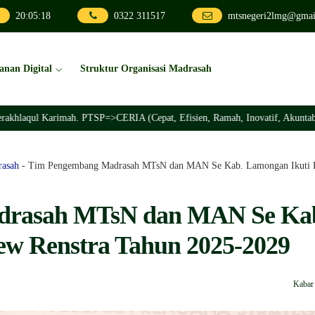
20
:
05
:
20
0322 311517
mtsnegeri2lmg@gmai
anan Digital
Struktur Organisasi Madrasah
 Karimah. PTSP=>CERIA (Cepat, Efisien, Ramah, Inovatif, Akuntabel)
rasah
-
Tim Pengembang Madrasah MTsN dan MAN Se Kab. Lamongan Ikuti R
drasah MTsN dan MAN Se Ka
ew Renstra Tahun 2025-2029
Kabar