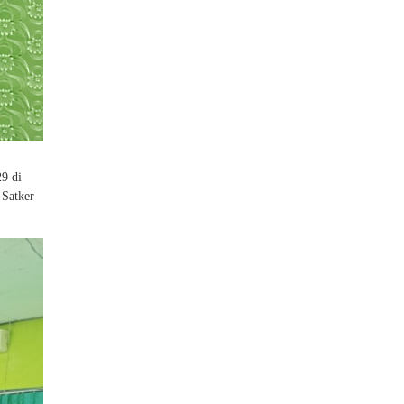
9 di
 Satker