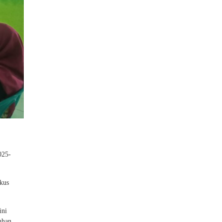
025-
kus
ini
uhan