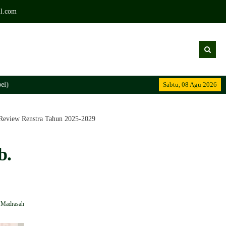
l.com
Sabtu, 08 Agu 2026
Madrasah Islam
eview Renstra Tahun 2025-2029
b.
 Madrasah