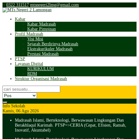
:
:
0322 311517
mtsnegeri2lmg@gmail.com
Kabar
Kabar Madrasah
Kabar Pimpinan
Profil Madrasah
Visi Misi
Sejarah Berdirinya Madrasah
Ekstrakurikuler Madrasah
Prestasi Madrasah
PTSP
Layanan Digital
KURIKULUM
RDM
Struktur Organisasi Madrasah
Info Sekolah
Kamis, 06 Agu 2026
Madrasah Islami, Berteknologi, Berwawasan Lingkungan Dan
Berakhlaqul Karimah. PTSP=>CERIA (Cepat, Efisien, Ramah,
Inovatif, Akuntabel)