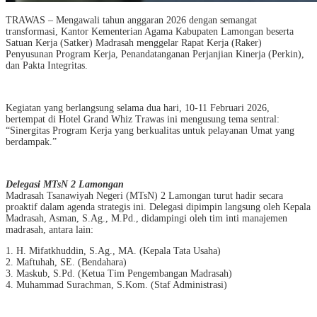
TRAWAS – Mengawali tahun anggaran 2026 dengan semangat
transformasi, Kantor Kementerian Agama Kabupaten Lamongan beserta
Satuan Kerja (Satker) Madrasah menggelar Rapat Kerja (Raker)
Penyusunan Program Kerja, Penandatanganan Perjanjian Kinerja (Perkin),
dan Pakta Integritas.
Kegiatan yang berlangsung selama dua hari, 10-11 Februari 2026,
bertempat di Hotel Grand Whiz Trawas ini mengusung tema sentral:
“Sinergitas Program Kerja yang berkualitas untuk pelayanan Umat yang
berdampak.”
Delegasi MTsN 2 Lamongan
Madrasah Tsanawiyah Negeri (MTsN) 2 Lamongan turut hadir secara
proaktif dalam agenda strategis ini. Delegasi dipimpin langsung oleh Kepala
Madrasah, Asman, S.Ag., M.Pd., didampingi oleh tim inti manajemen
madrasah, antara lain:
1. H. Mifatkhuddin, S.Ag., MA. (Kepala Tata Usaha)
2. Maftuhah, SE. (Bendahara)
3. Maskub, S.Pd. (Ketua Tim Pengembangan Madrasah)
4. Muhammad Surachman, S.Kom. (Staf Administrasi)