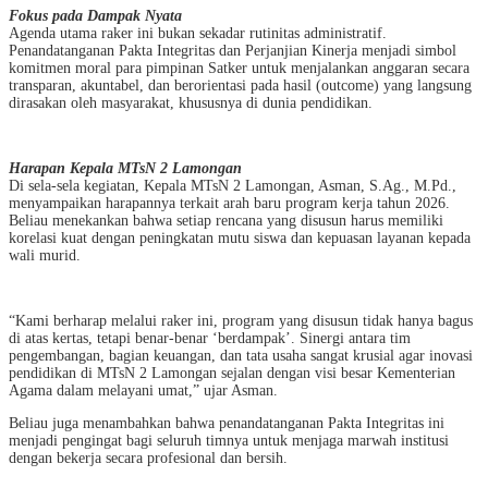
Fokus pada Dampak Nyata
Agenda utama raker ini bukan sekadar rutinitas administratif.
Penandatanganan Pakta Integritas dan Perjanjian Kinerja menjadi simbol
komitmen moral para pimpinan Satker untuk menjalankan anggaran secara
transparan, akuntabel, dan berorientasi pada hasil (outcome) yang langsung
dirasakan oleh masyarakat, khususnya di dunia pendidikan.
Harapan Kepala MTsN 2 Lamongan
Di sela-sela kegiatan, Kepala MTsN 2 Lamongan, Asman, S.Ag., M.Pd.,
menyampaikan harapannya terkait arah baru program kerja tahun 2026.
Beliau menekankan bahwa setiap rencana yang disusun harus memiliki
korelasi kuat dengan peningkatan mutu siswa dan kepuasan layanan kepada
wali murid.
“Kami berharap melalui raker ini, program yang disusun tidak hanya bagus
di atas kertas, tetapi benar-benar ‘berdampak’. Sinergi antara tim
pengembangan, bagian keuangan, dan tata usaha sangat krusial agar inovasi
pendidikan di MTsN 2 Lamongan sejalan dengan visi besar Kementerian
Agama dalam melayani umat,” ujar Asman.
Beliau juga menambahkan bahwa penandatanganan Pakta Integritas ini
menjadi pengingat bagi seluruh timnya untuk menjaga marwah institusi
dengan bekerja secara profesional dan bersih.