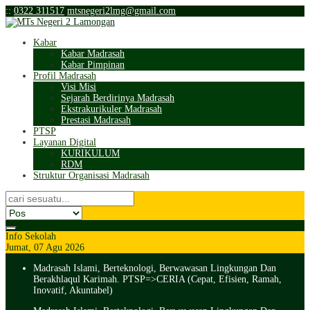
:
:
0322 311517
mtsnegeri2lmg@gmail.com
Kabar
Kabar Madrasah
Kabar Pimpinan
Profil Madrasah
Visi Misi
Sejarah Berdirinya Madrasah
Ekstrakurikuler Madrasah
Prestasi Madrasah
PTSP
Layanan Digital
KURIKULUM
RDM
Struktur Organisasi Madrasah
Info Sekolah
Jumat, 07 Agu 2026
Madrasah Islami, Berteknologi, Berwawasan Lingkungan Dan
Berakhlaqul Karimah. PTSP=>CERIA (Cepat, Efisien, Ramah,
Inovatif, Akuntabel)