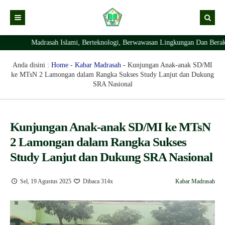
Madrasah Islami, Berteknologi, Berwawasan Lingkungan Dan Berakhl
Kabar
Profil Madrasah
Kabar Madrasah
Anda disini :
Home
-
Kabar Madrasah
-
Kunjungan Anak-anak SD/MI
ke MTsN 2 Lamongan dalam Rangka Sukses Study Lanjut dan Dukung
PTSP
Kabar Pimpinan
Visi Misi
SRA Nasional
Layanan Digital
Sejarah Berdirinya Madrasah
Struktur Organisasi Madrasah
Ekstrakurikuler Madrasah
KURIKULUM
Kunjungan Anak-anak SD/MI ke MTsN
2 Lamongan dalam Rangka Sukses
Prestasi Madrasah
RDM
Study Lanjut dan Dukung SRA Nasional
Sel, 19 Agustus 2025
Dibaca 314x
Kabar Madrasah