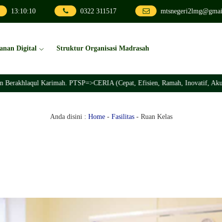
13
:
10
:
10
0322 311517
mtsnegeri2lmg@gmai
anan Digital
Struktur Organisasi Madrasah
erakhlaqul Karimah. PTSP=>CERIA (Cepat, Efisien, Ramah, Inovatif, Akunta
Anda disini :
Home
-
Fasilitas
-
Ruan Kelas