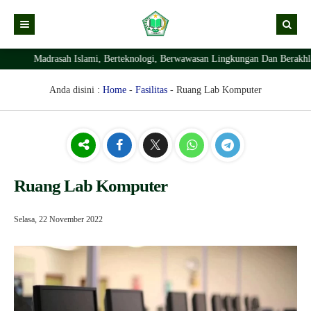
Madrasah Islami, Berteknologi, Berwawasan Lingkungan Dan Berakhla
Kabar
Profil Madrasah
Kabar Madrasah
Anda disini :
Home
-
Fasilitas
-
Ruang Lab Komputer
PTSP
Kabar Pimpinan
Visi Misi
Layanan Digital
Sejarah Berdirinya Madrasah
Struktur Organisasi Madrasah
Ekstrakurikuler Madrasah
KURIKULUM
Ruang Lab Komputer
Prestasi Madrasah
RDM
Selasa, 22 November 2022