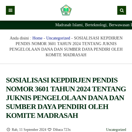
Madrasah Islami, Berteknologi, Berwawasan L
Kabar
Profil Madrasah
Kabar Madrasah
Anda disini :
Home
-
Uncategorized
-
SOSIALISASI KEPDIRJEN
PENDIS NOMOR 3601 TAHUN 2024 TENTANG JUKNIS
PTSP
Kabar Pimpinan
Visi Misi
PENGELOLAAN DANA DAN SUMBER DAYA PENDIRI OLEH
KOMITE MADRASAH
Layanan Digital
Sejarah Berdirinya Madrasah
Struktur Organisasi Madrasah
Ekstrakurikuler Madrasah
KURIKULUM
SOSIALISASI KEPDIRJEN PENDIS
Prestasi Madrasah
RDM
NOMOR 3601 TAHUN 2024 TENTANG
JUKNIS PENGELOLAAN DANA DAN
SUMBER DAYA PENDIRI OLEH
KOMITE MADRASAH
Rab, 11 September 2024
Dibaca 723x
Uncategorized