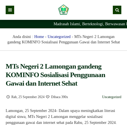
Madrasah Islami, Berteknologi, Berwawasan L
Kabar
Profil Madrasah
Kabar Madrasah
Anda disini :
Home
-
Uncategorized
-
MTs Negeri 2 Lamongan
gandeng KOMINFO Sosialisasi Penggunaan Gawai dan Internet Sehat
PTSP
Kabar Pimpinan
Visi Misi
Layanan Digital
Sejarah Berdirinya Madrasah
MTs Negeri 2 Lamongan gandeng
Struktur Organisasi Madrasah
Ekstrakurikuler Madrasah
KURIKULUM
KOMINFO Sosialisasi Penggunaan
Prestasi Madrasah
RDM
Gawai dan Internet Sehat
Rab, 25 September 2024
Dibaca 390x
Uncategorized
Lamongan, 25 September 2024- Dalam upaya meningkatkan literasi
digital siswa, MTs Negeri 2 Lamongan menggelar sosialisasi
penggunaan gawai dan internet sehat pada Rabu, 25 September 2024.