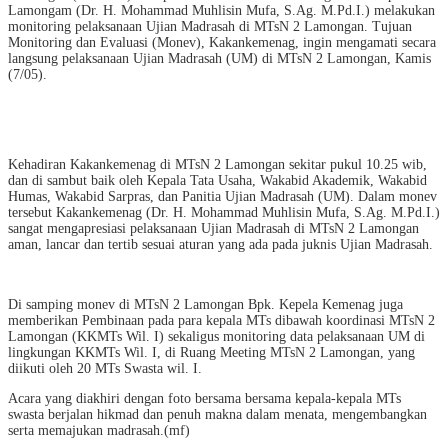
Lamongam (Dr. H. Mohammad Muhlisin Mufa, S.Ag. M.Pd.I.) melakukan
monitoring pelaksanaan Ujian Madrasah di MTsN 2 Lamongan. Tujuan
Monitoring dan Evaluasi (Monev), Kakankemenag, ingin mengamati secara
langsung pelaksanaan Ujian Madrasah (UM) di MTsN 2 Lamongan, Kamis
(7/05).
Kehadiran Kakankemenag di MTsN 2 Lamongan sekitar pukul 10.25 wib,
dan di sambut baik oleh Kepala Tata Usaha, Wakabid Akademik, Wakabid
Humas, Wakabid Sarpras, dan Panitia Ujian Madrasah (UM). Dalam monev
tersebut Kakankemenag (Dr. H. Mohammad Muhlisin Mufa, S.Ag. M.Pd.I.)
sangat mengapresiasi pelaksanaan Ujian Madrasah di MTsN 2 Lamongan
aman, lancar dan tertib sesuai aturan yang ada pada juknis Ujian Madrasah.
Di samping monev di MTsN 2 Lamongan Bpk. Kepela Kemenag juga
memberikan Pembinaan pada para kepala MTs dibawah koordinasi MTsN 2
Lamongan (KKMTs Wil. I) sekaligus monitoring data pelaksanaan UM di
lingkungan KKMTs Wil. I, di Ruang Meeting MTsN 2 Lamongan, yang
diikuti oleh 20 MTs Swasta wil. I.
Acara yang diakhiri dengan foto bersama bersama kepala-kepala MTs
swasta berjalan hikmad dan penuh makna dalam menata, mengembangkan
serta memajukan madrasah.(mf)