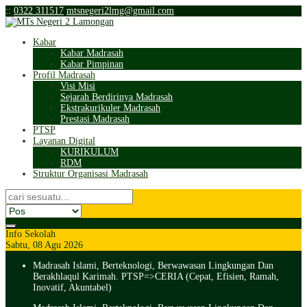
:
:
0322 311517
mtsnegeri2lmg@gmail.com
Kabar
Kabar Madrasah
Kabar Pimpinan
Profil Madrasah
Visi Misi
Sejarah Berdirinya Madrasah
Ekstrakurikuler Madrasah
Prestasi Madrasah
PTSP
Layanan Digital
KURIKULUM
RDM
Struktur Organisasi Madrasah
Info Sekolah
Sabtu, 08 Agu 2026
Madrasah Islami, Berteknologi, Berwawasan Lingkungan Dan
Berakhlaqul Karimah. PTSP=>CERIA (Cepat, Efisien, Ramah,
Inovatif, Akuntabel)