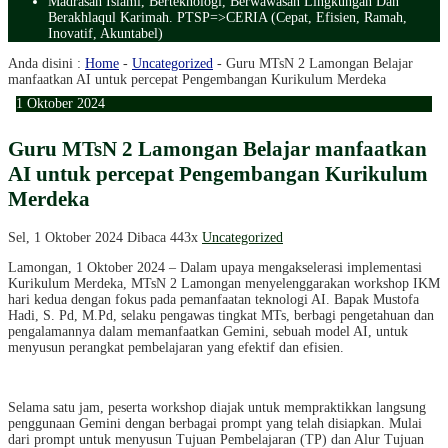
Madrasah Islami, Berteknologi, Berwawasan Lingkungan Dan
Berakhlaqul Karimah. PTSP=>CERIA (Cepat, Efisien, Ramah,
Inovatif, Akuntabel)
Anda disini :
Home
-
Uncategorized
-
Guru MTsN 2 Lamongan Belajar
manfaatkan AI untuk percepat Pengembangan Kurikulum Merdeka
1
Oktober
2024
Guru MTsN 2 Lamongan Belajar manfaatkan
AI untuk percepat Pengembangan Kurikulum
Merdeka
Sel, 1 Oktober 2024
Dibaca 443x
Uncategorized
Lamongan, 1 Oktober 2024 – Dalam upaya mengakselerasi implementasi
Kurikulum Merdeka, MTsN 2 Lamongan menyelenggarakan workshop IKM
hari kedua dengan fokus pada pemanfaatan teknologi AI. Bapak Mustofa
Hadi, S. Pd, M.Pd, selaku pengawas tingkat MTs, berbagi pengetahuan dan
pengalamannya dalam memanfaatkan Gemini, sebuah model AI, untuk
menyusun perangkat pembelajaran yang efektif dan efisien.
Selama satu jam, peserta workshop diajak untuk mempraktikkan langsung
penggunaan Gemini dengan berbagai prompt yang telah disiapkan. Mulai
dari prompt untuk menyusun Tujuan Pembelajaran (TP) dan Alur Tujuan