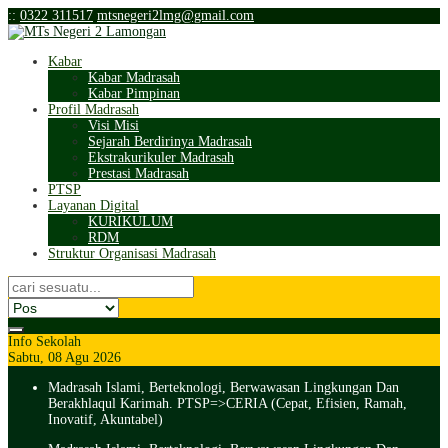
:
:
0322 311517
mtsnegeri2lmg@gmail.com
Kabar
Kabar Madrasah
Kabar Pimpinan
Profil Madrasah
Visi Misi
Sejarah Berdirinya Madrasah
Ekstrakurikuler Madrasah
Prestasi Madrasah
PTSP
Layanan Digital
KURIKULUM
RDM
Struktur Organisasi Madrasah
Info Sekolah
Sabtu, 08 Agu 2026
Madrasah Islami, Berteknologi, Berwawasan Lingkungan Dan
Berakhlaqul Karimah. PTSP=>CERIA (Cepat, Efisien, Ramah,
Inovatif, Akuntabel)