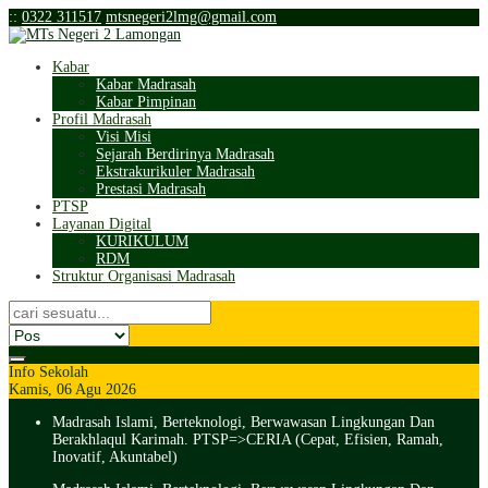
:
:
0322 311517
mtsnegeri2lmg@gmail.com
Kabar
Kabar Madrasah
Kabar Pimpinan
Profil Madrasah
Visi Misi
Sejarah Berdirinya Madrasah
Ekstrakurikuler Madrasah
Prestasi Madrasah
PTSP
Layanan Digital
KURIKULUM
RDM
Struktur Organisasi Madrasah
Info Sekolah
Kamis, 06 Agu 2026
Madrasah Islami, Berteknologi, Berwawasan Lingkungan Dan
Berakhlaqul Karimah. PTSP=>CERIA (Cepat, Efisien, Ramah,
Inovatif, Akuntabel)