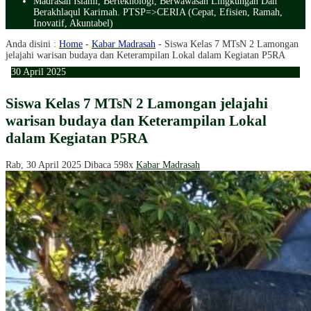
Madrasah Islami, Berteknologi, Berwawasan Lingkungan Dan
Berakhlaqul Karimah. PTSP=>CERIA (Cepat, Efisien, Ramah,
Inovatif, Akuntabel)
Anda disini :
Home
-
Kabar Madrasah
-
Siswa Kelas 7 MTsN 2 Lamongan
jelajahi warisan budaya dan Keterampilan Lokal dalam Kegiatan P5RA
30
April
2025
Siswa Kelas 7 MTsN 2 Lamongan jelajahi
warisan budaya dan Keterampilan Lokal
dalam Kegiatan P5RA
Rab, 30 April 2025
Dibaca 598x
Kabar Madrasah