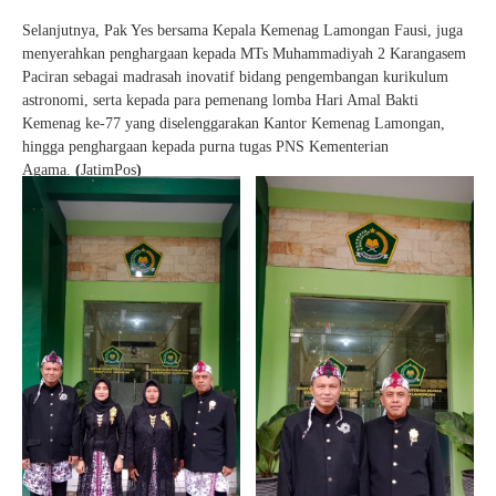
Selanjutnya, Pak Yes bersama Kepala Kemenag Lamongan Fausi, juga
menyerahkan penghargaan kepada MTs Muhammadiyah 2 Karangasem
Paciran sebagai madrasah inovatif bidang pengembangan kurikulum
astronomi, serta kepada para pemenang lomba Hari Amal Bakti
Kemenag ke-77 yang diselenggarakan Kantor Kemenag Lamongan,
hingga penghargaan kepada purna tugas PNS Kementerian
Agama.
(
JatimPos
)