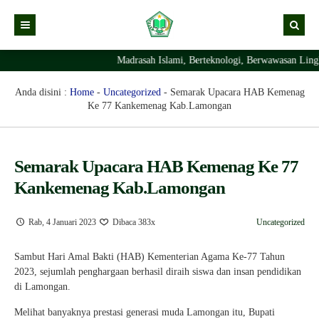
Madrasah Islami, Berteknologi, Berwawasan Lingkun
Kabar
Profil Madrasah
Kabar Madrasah
Anda disini :
Home
-
Uncategorized
-
Semarak Upacara HAB Kemenag
Ke 77 Kankemenag Kab.Lamongan
PTSP
Kabar Pimpinan
Visi Misi
Layanan Digital
Sejarah Berdirinya Madrasah
Semarak Upacara HAB Kemenag Ke 77
Struktur Organisasi Madrasah
Ekstrakurikuler Madrasah
KURIKULUM
Kankemenag Kab.Lamongan
Prestasi Madrasah
RDM
Rab, 4 Januari 2023
Dibaca 383x
Uncategorized
Sambut Hari Amal Bakti (HAB) Kementerian Agama Ke-77 Tahun
2023, sejumlah penghargaan berhasil diraih siswa dan insan pendidikan
di Lamongan.
Melihat banyaknya prestasi generasi muda Lamongan itu, Bupati