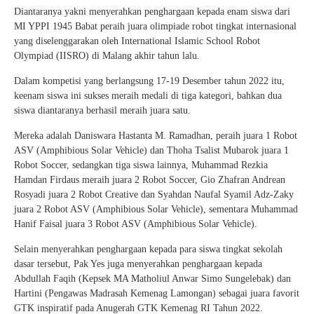
Diantaranya yakni menyerahkan penghargaan kepada enam siswa dari
MI YPPI 1945 Babat peraih juara olimpiade robot tingkat internasional
yang diselenggarakan oleh International Islamic School Robot
Olympiad (IISRO) di Malang akhir tahun lalu.
Dalam kompetisi yang berlangsung 17-19 Desember tahun 2022 itu,
keenam siswa ini sukses meraih medali di tiga kategori, bahkan dua
siswa diantaranya berhasil meraih juara satu.
Mereka adalah Daniswara Hastanta M. Ramadhan, peraih juara 1 Robot
ASV (Amphibious Solar Vehicle) dan Thoha Tsalist Mubarok juara 1
Robot Soccer, sedangkan tiga siswa lainnya, Muhammad Rezkia
Hamdan Firdaus meraih juara 2 Robot Soccer, Gio Zhafran Andrean
Rosyadi juara 2 Robot Creative dan Syahdan Naufal Syamil Adz-Zaky
juara 2 Robot ASV (Amphibious Solar Vehicle), sementara Muhammad
Hanif Faisal juara 3 Robot ASV (Amphibious Solar Vehicle).
Selain menyerahkan penghargaan kepada para siswa tingkat sekolah
dasar tersebut, Pak Yes juga menyerahkan penghargaan kepada
Abdullah Faqih (Kepsek MA Matholiul Anwar Simo Sungelebak) dan
Hartini (Pengawas Madrasah Kemenag Lamongan) sebagai juara favorit
GTK inspiratif pada Anugerah GTK Kemenag RI Tahun 2022.