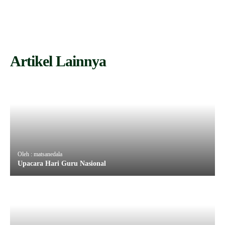
Artikel Lainnya
Oleh : matsanedala
Upacara Hari Guru Nasional