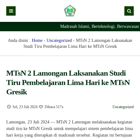
Madrasah Islami, Berteknologi, Berwawasan L
Kabar
Profil Madrasah
Kabar Madrasah
Anda disini :
Home
-
Uncategorized
-
MTsN 2 Lamongan Laksanakan
Studi Tiru Pembelajaran Lima Hari ke MTsN Gresik
PTSP
Kabar Pimpinan
Visi Misi
Layanan Digital
Sejarah Berdirinya Madrasah
MTsN 2 Lamongan Laksanakan Studi
Struktur Organisasi Madrasah
Ekstrakurikuler Madrasah
KURIKULUM
Tiru Pembelajaran Lima Hari ke MTsN
Prestasi Madrasah
RDM
Gresik
Sel, 23 Juli 2024
Dibaca 517x
Uncategorized
Lamongan, 23 Juli 2024 — MTsN 2 Lamongan melaksanakan kegiatan
studi tiru ke MTsN Gresik untuk mempelajari sistem pembelajaran lima
hari kerja yang diterapkan di madrasah tersebut. Kegiatan ini bertujuan