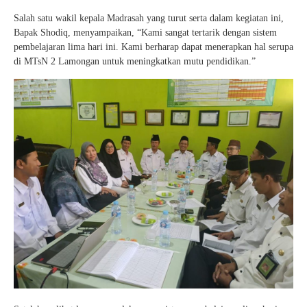
Salah satu wakil kepala Madrasah yang turut serta dalam kegiatan ini,
Bapak Shodiq, menyampaikan, “Kami sangat tertarik dengan sistem
pembelajaran lima hari ini. Kami berharap dapat menerapkan hal serupa
di MTsN 2 Lamongan untuk meningkatkan mutu pendidikan.”