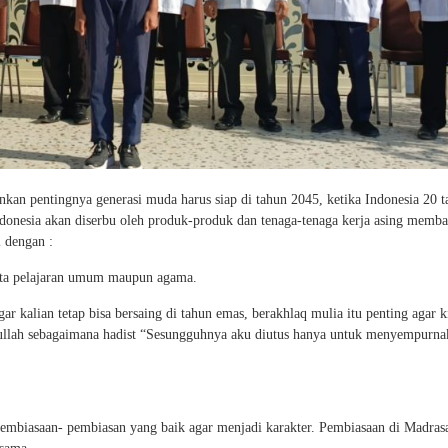
n pentingnya generasi muda harus siap di tahun 2045, ketika Indonesia 20 t
onesia akan diserbu oleh produk-produk dan tenaga-tenaga kerja asing memba
 dengan :
mata pelajaran umum maupun agama.
 kalian tetap bisa bersaing di tahun emas, berakhlaq mulia itu penting agar ki
ullah sebagaimana hadist “Sesungguhnya aku diutus hanya untuk menyempurna
Pembiasaan- pembiasan yang baik agar menjadi karakter. Pembiasaan di Madras