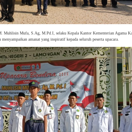
. M. Muhlisin Mufa, S.Ag, M.Pd.I, selaku Kepala Kantor Kementerian Agama K
 menyampaikan amanat yang inspiratif kepada seluruh peserta upacara.