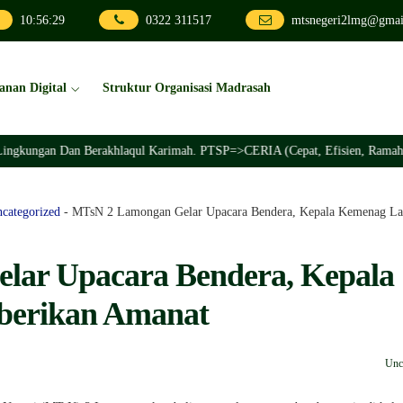
10
:
56
:
30
0322 311517
mtsnegeri2lmg@gmai
anan Digital
Struktur Organisasi Madrasah
Dan Berakhlaqul Karimah. PTSP=>CERIA (Cepat, Efisien, Ramah, Inovatif, A
categorized
-
MTsN 2 Lamongan Gelar Upacara Bendera, Kepala Kemenag La
lar Upacara Bendera, Kepala
berikan Amanat
Unc