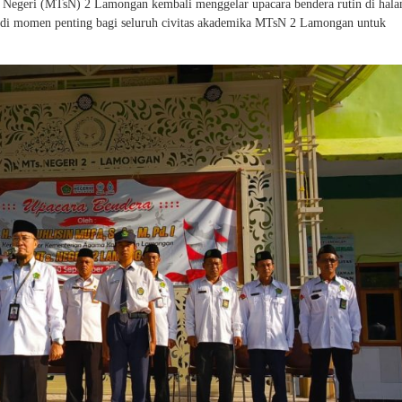
Negeri (MTsN) 2 Lamongan kembali menggelar upacara bendera rutin di hal
adi momen penting bagi seluruh civitas akademika MTsN 2 Lamongan untuk