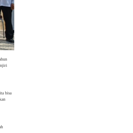
ahun
njiri
ta bisa
kan
ah