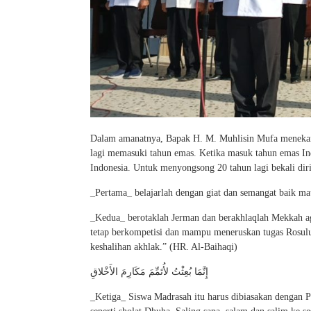
Dalam amanatnya, Bapak H. M. Muhlisin Mufa menekanka
lagi memasuki tahun emas. Ketika masuk tahun emas Ind
Indonesia. Untuk menyongsong 20 tahun lagi bekali diri
_Pertama_ belajarlah dengan giat dan semangat baik 
_Kedua_ berotaklah Jerman dan berakhlaqlah Mekkah agar
tetap berkompetisi dan mampu meneruskan tugas Rosul
keshalihan akhlak.” (HR. Al-Baihaqi)
إِنَّمَا بُعِثْتُ لأُتَمِّمَ مَكَارِمَ الأَخْلاقِ
_Ketiga_ Siswa Madrasah itu harus dibiasakan dengan 