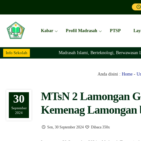
Kabar
Profil Madrasah
PTSP
Lay
Info Sekolah
Madrasah Islami, Berteknologi, Berwawasan Lingkungan 
Anda disini :
Home
-
Un
MTsN 2 Lamongan Ge
30
Kemenag Lamongan 
September
2024
Sen, 30 September 2024
Dibaca 350x