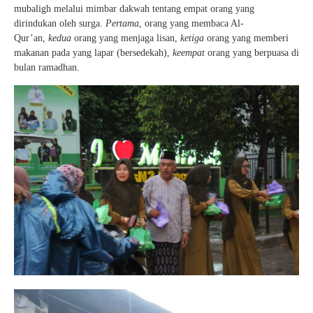
mubaligh melalui mimbar dakwah tentang empat orang yang
dirindukan oleh surga.
Pertama
, orang yang membaca Al-
Qur’an,
kedua
orang yang menjaga lisan,
ketiga
orang yang memberi
makanan pada yang lapar (bersedekah),
keempat
orang yang berpuasa di
bulan ramadhan.