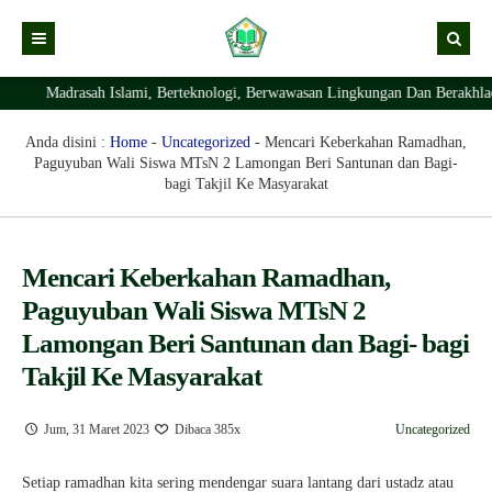
Madrasah Islami, Berteknologi, Berwawasan Lingkungan Dan Berakhlaqul Ka
Kabar
Profil Madrasah
Kabar Madrasah
Anda disini :
Home
-
Uncategorized
-
Mencari Keberkahan Ramadhan,
Paguyuban Wali Siswa MTsN 2 Lamongan Beri Santunan dan Bagi-
PTSP
Kabar Pimpinan
Visi Misi
bagi Takjil Ke Masyarakat
Layanan Digital
Sejarah Berdirinya Madrasah
Struktur Organisasi Madrasah
Ekstrakurikuler Madrasah
KURIKULUM
Mencari Keberkahan Ramadhan,
Paguyuban Wali Siswa MTsN 2
Prestasi Madrasah
RDM
Lamongan Beri Santunan dan Bagi- bagi
Takjil Ke Masyarakat
Jum, 31 Maret 2023
Dibaca 385x
Uncategorized
Setiap ramadhan kita sering mendengar suara lantang dari ustadz atau