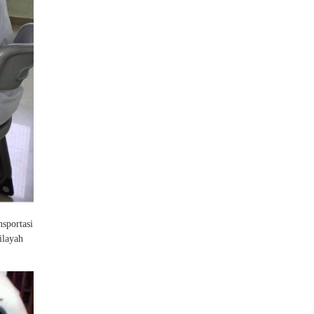
nsportasi
ilayah