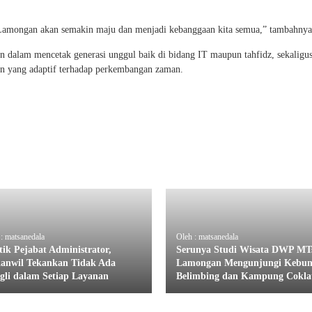
Lamongan akan semakin maju dan menjadi kebanggaan kita semua,” tambahnya
dalam mencetak generasi unggul baik di bidang IT maupun tahfidz, sekaligu
an yang adaptif terhadap perkembangan zaman.
: matsanedala
Oleh : matsanedala
tik Pejabat Administrator,
Serunya Studi Wisata DWP MT
anwil Tekankan Tidak Ada
Lamongan Mengunjungi Kebu
gli dalam Setiap Layanan
Belimbing dan Kampung Cokla