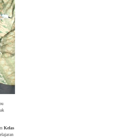
pu
tak
am
Kelas
elajaran