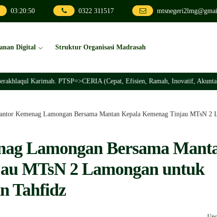
03
:
20
:
52
0322 311517
mtsnegeri2lmg@gmai
anan Digital
Struktur Organisasi Madrasah
 Karimah. PTSP=>CERIA (Cepat, Efisien, Ramah, Inovatif, Akuntabel)
antor Kemenag Lamongan Bersama Mantan Kepala Kemenag Tinjau MTsN 2 La
nag Lamongan Bersama Mant
jau MTsN 2 Lamongan untuk
n Tahfidz
Unc