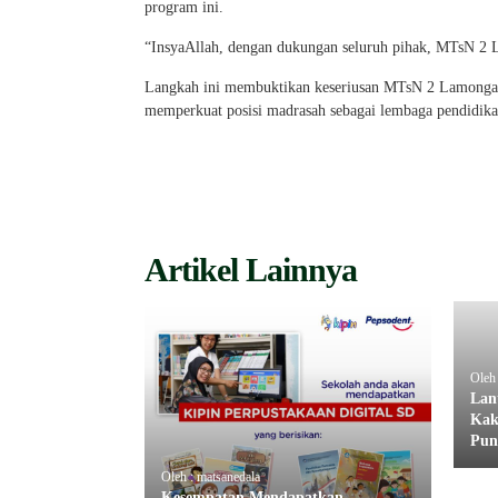
program ini.
“InsyaAllah, dengan dukungan seluruh pihak, MTsN 2 
Langkah ini membuktikan keseriusan MTsN 2 Lamongan 
memperkuat posisi madrasah sebagai lembaga pendidik
Artikel Lainnya
Oleh 
Lan
Kak
Pun
Oleh : matsanedala
Kesempatan Mendapatkan