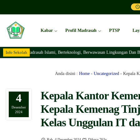
Kabar
Profil Madrasah
PTSP
Lay
Info Sekolah
Madrasah Islami, Berteknologi, Berwawasan Lingkungan Dan Berakhlaqul
Anda disini :
Home
-
Uncategorized
-
Kepala K
Kepala Kantor Keme
4
Kepala Kemenag Tin
Desember
2024
Kelas Unggulan IT da
Rab, 4 Desember 2024
Dibaca 763x