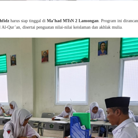
hfidz
harus siap tinggal di
Ma’had MTsN 2 Lamongan
. Program ini diranca
l-Qur’an, disertai penguatan nilai-nilai keislaman dan akhlak mulia.