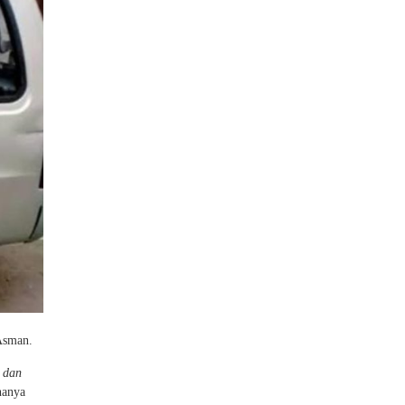
Asman.
 dan
nanya