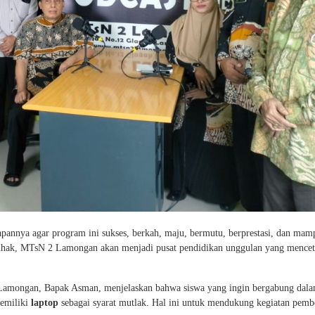
nya agar program ini sukses, berkah, maju, bermutu, berprestasi, dan mam
pihak, MTsN 2 Lamongan akan menjadi pusat pendidikan unggulan yang mence
Lamongan, Bapak Asman, menjelaskan bahwa siswa yang ingin bergabung dal
emiliki
laptop
sebagai syarat mutlak. Hal ini untuk mendukung kegiatan pemb