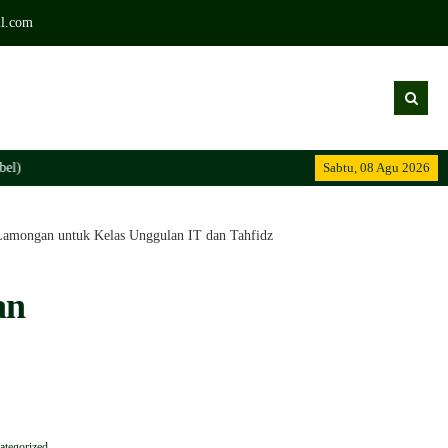
l.com
Sabtu, 08 Agu 2026
Madrasah Islam
mongan untuk Kelas Unggulan IT dan Tahfidz
an
ategorized